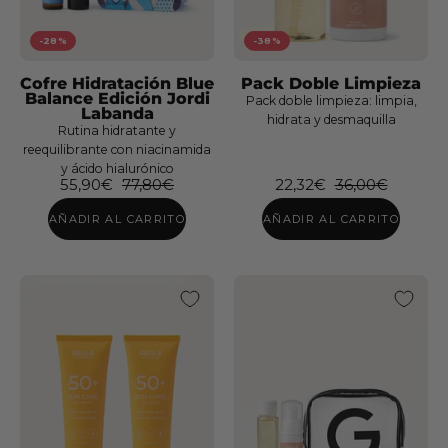
-28%
-38%
Cofre Hidratación Blue
Pack Doble Limpieza
Balance Edición Jordi
Pack doble limpieza: limpia,
Labanda
hidrata y desmaquilla
Rutina hidratante y
reequilibrante con niacinamida
y ácido hialurónico
55,90€
77,80€
22,32€
36,00€
AÑADIR AL CARRITO
AÑADIR AL CARRITO
Cofre
Rutina
Rutina
despigmentan