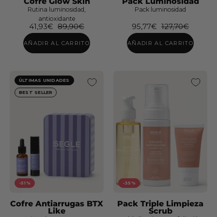
Cofre Glow Skin
Pack Luminosidad
Rutina luminosidad,
Pack luminosidad
antioxidante
41,93€
89,90€
95,77€
127,70€
AÑADIR AL CARRITO
AÑADIR AL CARRITO
ÚLTIMAS UNIDADES
BEST SELLER
-51%
-35%
Cofre Antiarrugas BTX
Pack Triple Limpieza
Like
Scrub