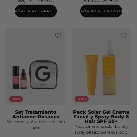
88,21€
125,70€
54,90€
64,80€
x
3
AÑADIR AL CARRITO
AÑADIR AL CARRITO
Sérum
Glicolmix
+
-35%
-28%
Espuma
Set Tratamiento
Pack Solar Gel Crema
+
Antiacné-Rosácea
Facial y Spray Body &
Solar
Hair SPF 50+
Set crema y sérum tratamiento
Pack con crema solar facial y
acné
SPF50+
spray bifásico para cuerpo y