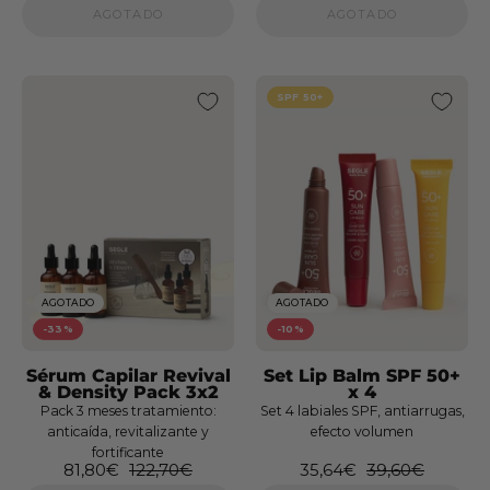
AGOTADO
AGOTADO
SPF 50+
Cofre
Firmeza
DMAE
Pack
Tónico
Glow
Hydra
AGOTADO
AGOTADO
Milk
-33%
-10%
x
Sérum Capilar Revival
Set Lip Balm SPF 50+
2
& Density Pack 3x2
x 4
Pack 3 meses tratamiento:
Set 4 labiales SPF, antiarrugas,
Rutina
anticaída, revitalizante y
efecto volumen
Sérum
fortificante
81,80€
122,70€
35,64€
39,60€
Dúo