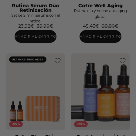
Rutina Sérum Dúo
Cofre Well Aging
Retinización
Rutina día y noche antiaging
Set de 2 mini sérums con el
global
Rutina
retinol
23,92€
39,90€
45,43€
99,80€
Sérum
Pack
Dúo
AÑADIR AL CARRITO
AÑADIR AL CARRITO
Doble
Piel
Limpieza
Mixta
+
Grasa
ÚLTIMAS UNIDADES
Tónico
Glow
Rutina
Hydra
Sérum
Milk
Dúo
Retinización
-53%
-25%