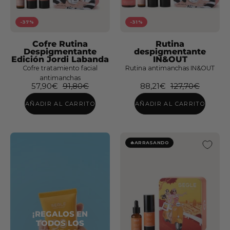
-37%
-31%
Cofre Rutina
Rutina
Despigmentante
despigmentante
Edición Jordi Labanda
IN&OUT
Cofre tratamiento facial
Rutina antimanchas IN&OUT
antimanchas
57,90€
91,80€
88,21€
127,70€
AÑADIR AL CARRITO
AÑADIR AL CARRITO
¡REGALOS
🔥ARRASANDO
EN
TODOS
LOS
PEDIDOS!
Cofre
Solar
¡REGALOS EN
Edición
TODOS LOS