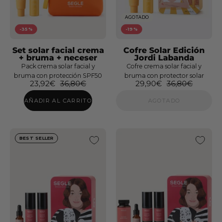
AGOTADO
-35%
-19%
Set solar facial crema
Cofre Solar Edición
+ bruma + neceser
Jordi Labanda
Pack crema solar facial y
Cofre crema solar facial y
bruma con protección SPF50
bruma con protector solar
23,92€
36,80€
29,90€
36,80€
AÑADIR AL CARRITO
AGOTADO
BEST SELLER