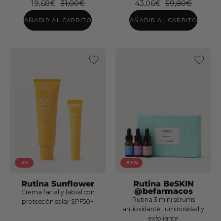
19,68€
31,00€
43,06€
59,80€
Tratamiento
50+
AÑADIR AL CARRITO
AÑADIR AL CARRITO
Antiacné-
Rosácea
Pack
Pack
Solar
Solar
Gel
Spray
Crema
Body
Corporal
&
Rutina
-4%
-52%
SPF
Hair
firmeza
50+
SPF
IN&OUT
Rutina Sunflower
Rutina BeSKIN
@befarmacos
50+
Crema facial y labial con
Rutina 3 mini sérums
protección solar SPF50+
antioxidante, luminosidad y
exfoliante