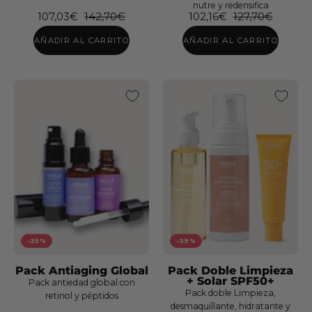
nutre y redensifica
107,03€
142,70€
102,16€
127,70€
Pack
Luminosidad
AÑADIR AL CARRITO
AÑADIR AL CARRITO
-25%
-39%
Pack Antiaging Global
Pack Doble Limpieza
+ Solar SPF50+
Pack antiedad global con
Pack doble Limpieza,
retinol y péptidos
desmaquillante, hidratante y