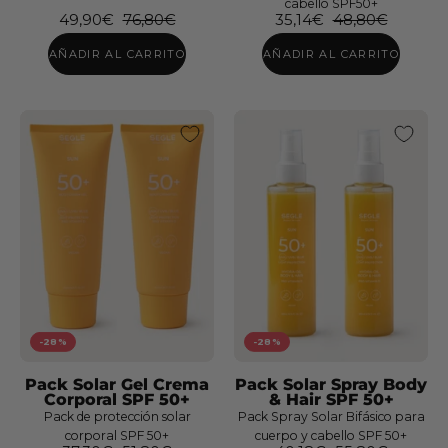
cabello SPF50+
49,90€
76,80€
35,14€
48,80€
Pack
AÑADIR AL CARRITO
AÑADIR AL CARRITO
Crema
Solar
Facial
y
Corporal
Rutina
capilar
-28%
-28%
Pack Solar Gel Crema
Pack Solar Spray Body
Corporal SPF 50+
& Hair SPF 50+
Pack de protección solar
Pack Spray Solar Bifásico para
corporal SPF 50+
cuerpo y cabello SPF 50+