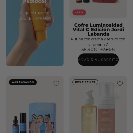
PEDIDOS!
Jordi
Labanda
Elige el tuyo en
-28%
pedidos +29,90€
Cofre Luminosidad
Vital C Edición Jordi
Labanda
Rutina con crema y serum con
vitamina C
55,90€
77,80€
Set
solar
AÑADIR AL CARRITO
facial
crema
+
🔥ARRASANDO
BEST SELLER
bruma
+
neceser