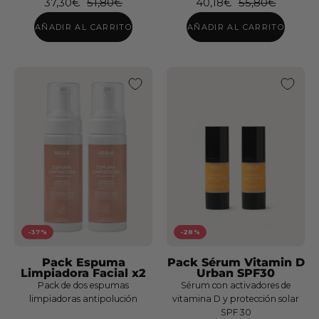
37,30€
51,80€
40,18€
55,80€
AÑADIR AL CARRITO
AÑADIR AL CARRITO
Pack
Solar
Gel
Crema
Facial
y
-37%
-28%
Spray
Pack Espuma
Pack Sérum Vitamin D
Body
Limpiadora Facial x2
Urban SPF30
&
Pack de dos espumas
Sérum con activadores de
Hair
limpiadoras antipolución
vitamina D y protección solar
SPF 30
Set
SPF