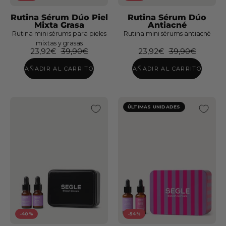
SPF
Rutina
50+
Rutina Sérum Dúo Piel
Rutina Sérum Dúo
Sérum
Mixta Grasa
Antiacné
Dúo
Rutina mini sérums para pieles
Rutina mini sérums antiacné
mixtas y grasas
Antiacné
23,92€
39,90€
23,92€
39,90€
AÑADIR AL CARRITO
AÑADIR AL CARRITO
ÚLTIMAS UNIDADES
-40%
-54%