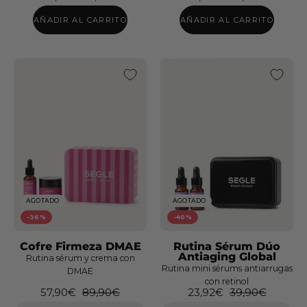
@befarmacos
AÑADIR AL CARRITO
AÑADIR AL CARRITO
Cofre
Men
AGOTADO
AGOTADO
-36%
-40%
Cofre Firmeza DMAE
Rutina Sérum Dúo
Antiaging Global
Rutina sérum y crema con
Rutina mini sérums antiarrugas
DMAE
con retinol
57,90€
89,90€
23,92€
39,90€