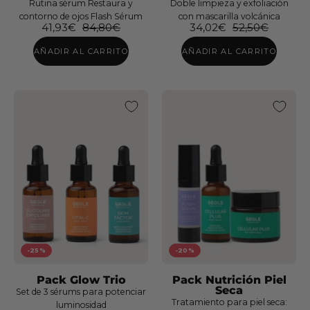
Rutina sérum Restaura y
Doble limpieza y exfoliación
contorno de ojos Flash Sérum
con mascarilla volcánica
41,93€
84,80€
34,02€
52,50€
AÑADIR AL CARRITO
AÑADIR AL CARRITO
Cofre
Antiarrugas
BTX
Like
Cofre
Glow
Skin
Cofre
-25%
-20%
Well
Aging
Pack Glow Trio
Pack Nutrición Piel
Seca
Set de 3 sérums para potenciar
Tratamiento para piel seca:
luminosidad