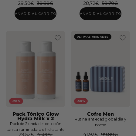
29,50€
30,80€
28,72€
59,70€
AÑADIR AL CARRITO
AÑADIR AL CARRITO
ÚLTIMAS UNIDADES
Rutina
Sunflower
Pack
Pack
Espuma
Sérum
Limpiadora
Vitamin
Facial
D
x2
Urban
SPF30
-28%
-58%
Pack Tónico Glow
Cofre Men
Hydra Milk x 2
Rutina antiedad global día y
Rutina
Pack de 2 unidades de loción
noche
BeSKIN
tónica iluminadora e hidratante
29,52€
41,00€
41,93€
99,80€