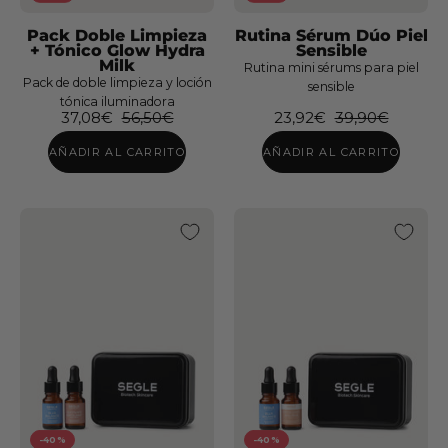
Rutina
Pack Doble Limpieza
Rutina Sérum Dúo Piel
Sérum
+ Tónico Glow Hydra
Sensible
Milk
Dúo
Rutina mini sérums para piel
Pack de doble limpieza y loción
sensible
Piel
tónica iluminadora
37,08€
56,50€
23,92€
39,90€
Sensible
AÑADIR AL CARRITO
AÑADIR AL CARRITO
Pack
Sérum
Doble
Glicolmix
Limpieza
+
X2
Espuma
Pack
Pack
Solar
3x2
SPF
Solar
30
SPF
y
50+
-40%
-40%