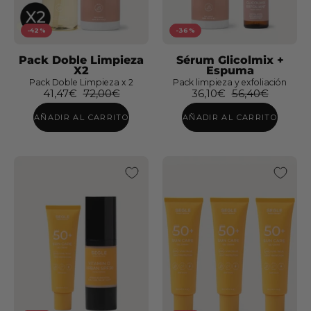
-42%
-36%
Pack Doble Limpieza
Sérum Glicolmix +
X2
Espuma
Pack Doble Limpieza x 2
Pack limpieza y exfoliación
41,47€
72,00€
36,10€
56,40€
Cofre
Pack
AÑADIR AL CARRITO
AÑADIR AL CARRITO
Hidratación
Doble
Blue
Limpieza
Balance
Edición
Jordi
Labanda
Pack
Solar
Gel