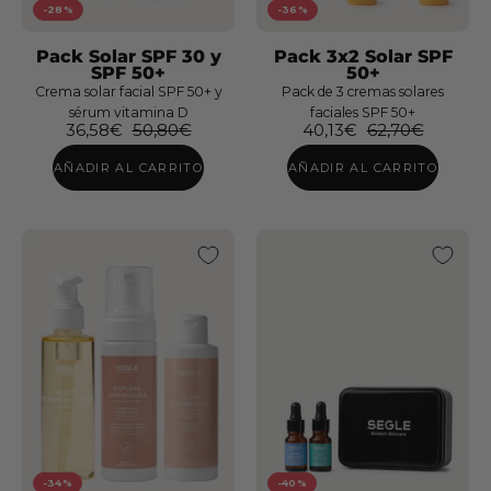
Crema
-28%
-36%
Facial
Pack Solar SPF 30 y
Pack 3x2 Solar SPF
SPF
SPF 50+
50+
50+
Crema solar facial SPF 50+ y
Pack de 3 cremas solares
sérum vitamina D
faciales SPF 50+
36,58€
50,80€
40,13€
62,70€
AÑADIR AL CARRITO
AÑADIR AL CARRITO
Pack
Doble
Limpieza
Viaje
-34%
-40%