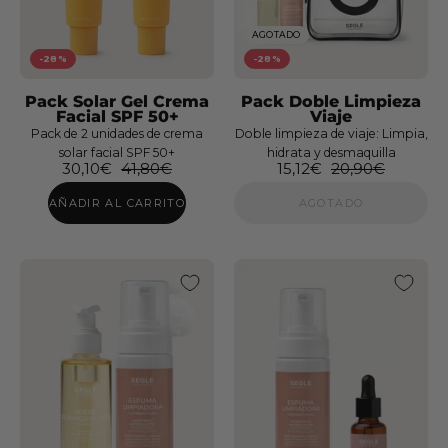
Despigmentante
IN&OUT
Edición
AGOTADO
Jordi
-28%
-28%
Labanda
Pack Solar Gel Crema
Pack Doble Limpieza
Facial SPF 50+
Viaje
Pack de 2 unidades de crema
Doble limpieza de viaje: Limpia,
solar facial SPF 50+
hidrata y desmaquilla
Cofre
30,10€
41,80€
15,12€
20,90€
Luminosidad
AÑADIR AL CARRITO
AGOTADO
Vital
C
Edición
Jordi
Labanda