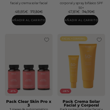
facial y crema solar facial
corporal y spray bifásico SPF
Pack
Firming
Global
Pack
50+
Doble
Peptides
48,85€
77,30€
47,81€
74,70€
Nutrición
Limpieza
Pro
Piel
AÑADIR AL CARRITO
AÑADIR AL CARRITO
+
x
Seca
Solar
3
SPF50+
FACIAL + CORPORAL
-21%
-28%
Pack Clear Skin Pro x
Pack Crema Solar
3
Facial y Corporal
3 meses de nutricosmético
Pack protección solar facial +