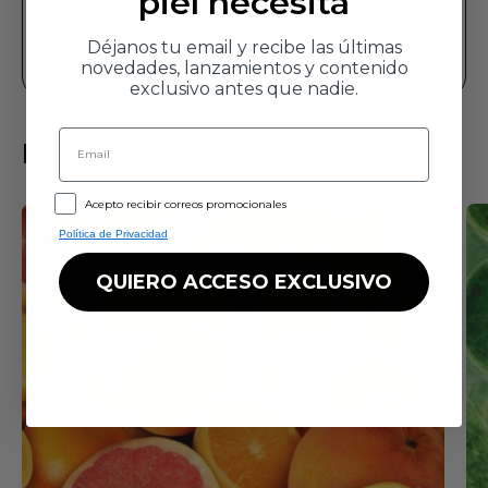
piel necesita
4/ Sérum Glicolmix Exfoliante (1 o 2 noches por
semana)
Déjanos tu email y recibe las últimas
novedades, lanzamientos y contenido
5/ Crema (piel seca)
exclusivo antes que nadie.
Email
Ingredientes activos
GDPR
Acepto recibir correos promocionales
Política de Privacidad
QUIERO ACCESO EXCLUSIVO