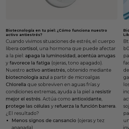
Biotecnología en tu piel: ¿Cómo funciona nuestro
Bi
activo antiestrés?
Li
Cuando vivimos situaciones de estrés, el cuerpo
Bt
libera
cortisol
, una hormona que puede afectar
b0
a la piel:
apaga la luminosidad
,
acentúa arrugas
pa
y
favorece la fatiga
(ojeras, tono apagado).
fa
Nuestro
activo antiestrés
, obtenido mediante
de
biotecnología azul
a partir de microalgas
ga
Chlorella
que sobreviven en aguas frías y
lo
condiciones extremas, ayuda a la piel a
resistir
in
mejor el estrés
. Actúa como
antioxidante
,
ac
protege las células
y
refuerza la función barrera
.
so
¿El resultado?
pa
Menos signos de cansancio
(ojeras y tez
un
apagada)
in