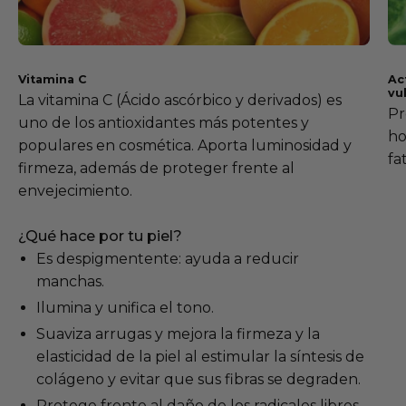
Vitamina C
Ac
vu
La vitamina C (Ácido ascórbico y derivados) es
Pr
uno de los antioxidantes más potentes y
ho
populares en cosmética. Aporta luminosidad y
fa
firmeza, además de proteger frente al
envejecimiento.
¿Qué hace por tu piel?
Es despigmentente: ayuda a reducir
manchas.
Ilumina y unifica el tono.
Suaviza arrugas y mejora la firmeza y la
elasticidad de la piel al estimular la síntesis de
colágeno y evitar que sus fibras se degraden.
Protege frente al daño de los radicales libres