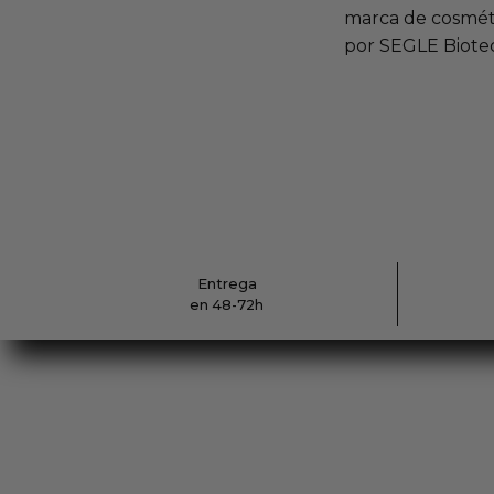
marca de cosméti
por SEGLE Biotec
Entrega
en 48-72h
Cremas faciales
Contáct
Sérums
Envíos
Luminosidad y Manchas
Cambios 
Arrugas
Pregunta