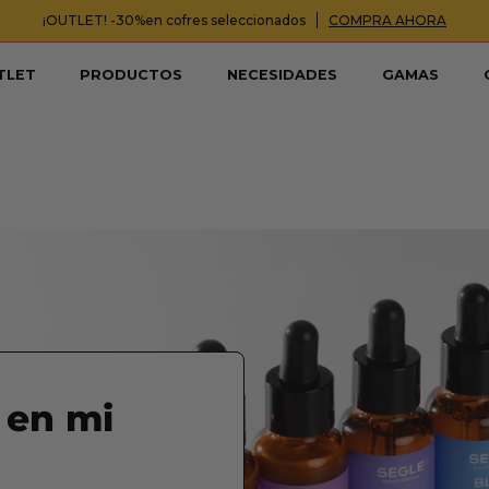
¡OUTLET! -30%en cofres seleccionados
COMPRA AHORA
TLET
PRODUCTOS
NECESIDADES
GAMAS
 en mi