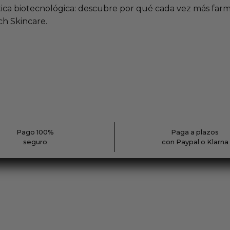
ca biotecnológica: descubre por qué cada vez más far
h Skincare.
Pago 100%
Paga a plazos
seguro
con Paypal o Klarna
anos
La Marca
Nuestras Farmacias
y devoluciones
Vende SEGLE en tu farma
s frecuentes
SEGLE Internacional