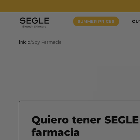
Saltar
al
contenido
SUMMER PRICES
OU
Inicio
/
Soy Farmacia
Quiero tener SEGLE
farmacia