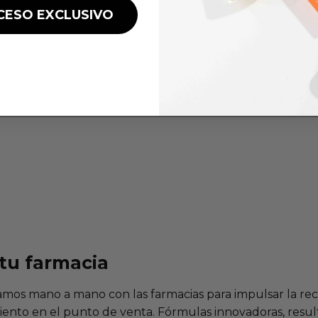
CESO EXCLUSIVO
tu farmacia
amos mano a mano con las farmacias para impulsar la r
miento en el punto de venta. Fórmulas innovadoras, resulta