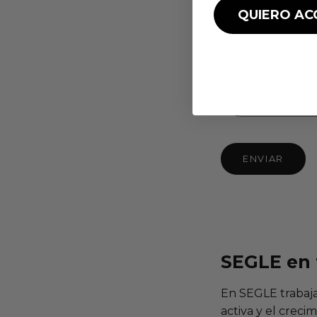
QUIERO AC
ENVIAR
SEGLE en 
En SEGLE trabaj
activa y el creci