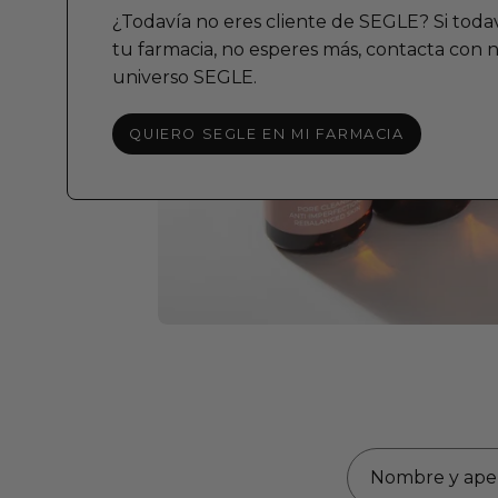
¿Todavía no eres cliente de SEGLE? Si toda
tu farmacia, no esperes más, contacta con n
universo SEGLE.
QUIERO SEGLE EN MI FARMACIA
Nombre
y