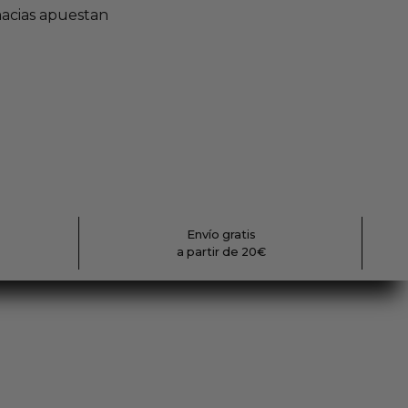
macias apuestan
Envío gratis
a partir de 20€
cia