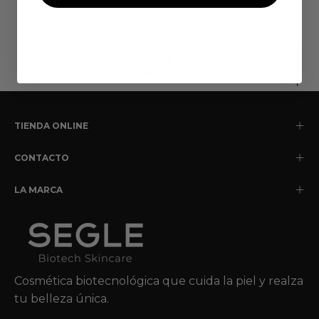
Entrega
en 48-72h
TIENDA ONLINE
CONTACTO
LA MARCA
Cosmética biotecnológica que cuida la piel y realza
tu belleza única.