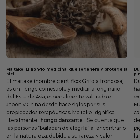
Maitake: El hongo medicinal que regenera y protege la
Du
piel
pi
El maitake (nombre científico: Grifola frondosa)
Du
es un hongo comestible y medicinal originario
ha
del Este de Asia, especialmente valorado en
ex
Japón y China desde hace siglos por sus
Mu
propiedades terapéuticas. Maitake" significa
ca
literalmente
"hongo danzante"
. Se cuenta que
de
las personas “bailaban de alegría” al encontrarlo
pi
en la naturaleza, debido a su rareza y valor
la