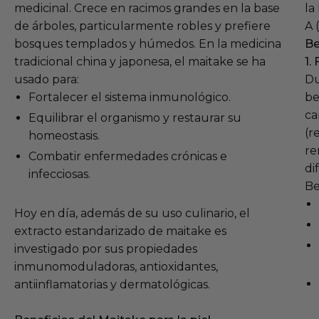
medicinal. Crece en racimos grandes en la base
la
de árboles, particularmente robles y prefiere
A 
bosques templados y húmedos. En la medicina
Be
tradicional china y japonesa, el maitake se ha
1.
usado para:
Du
Fortalecer el sistema inmunológico.
be
ca
Equilibrar el organismo y restaurar su
(r
homeostasis.
re
Combatir enfermedades crónicas e
di
infecciosas.
Be
Hoy en día, además de su uso culinario, el
extracto estandarizado de maitake es
investigado por sus propiedades
inmunomoduladoras, antioxidantes,
antiinflamatorias y dermatológicas.