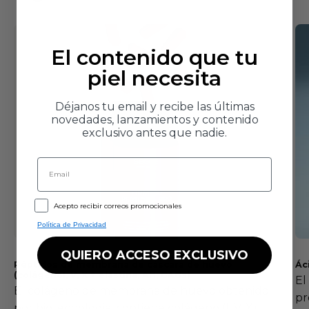
El contenido que tu
piel necesita
Déjanos tu email y recibe las últimas
novedades, lanzamientos y contenido
exclusivo antes que nadie.
Email
GDPR
Acepto recibir correos promocionales
Política de Privacidad
QUIERO ACCESO EXCLUSIVO
Péptidos de membrana de cáscara de huevo
Ác
(colágenoI, V, X + elastina, AH, GAGs)
El
El colágeno de membrana de huevo obtenido
pr
por biotecnologia, contiene colágeno (I, V, X),