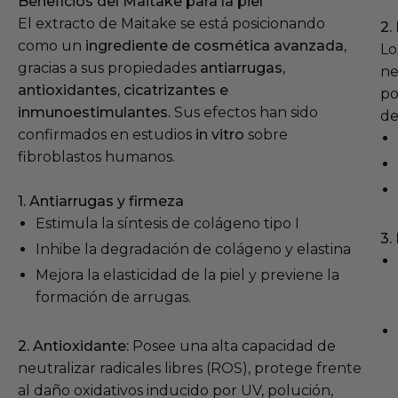
Beneficios del Maitake para la piel
El extracto de Maitake se está posicionando
2.
como un
ingrediente de cosmética avanzada
,
Lo
gracias a sus propiedades
antiarrugas,
ne
antioxidantes, cicatrizantes e
po
inmunoestimulantes.
Sus efectos han sido
de
confirmados en estudios
in vitro
sobre
fibroblastos humanos.
1. Antiarrugas y firmeza
Estimula la síntesis de colágeno tipo I
3.
Inhibe la degradación de colágeno y elastina
Mejora la elasticidad de la piel y previene la
formación de arrugas.
2. Antioxidante:
Posee una alta capacidad de
neutralizar radicales libres (ROS), protege frente
al daño oxidativos inducido por UV, polución,