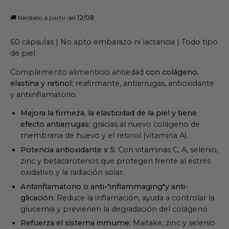
🚚 Recíbelo a partir del
 12/08
60 cápsulas | No apto embarazo ni lactancia | Todo tipo
de piel
Complemento alimenticio antiedad
con colágeno,
elastina y retinol:
reafirmante, antiarrugas, antioxidante
y antiinflamatorio.
Mejora la firmeza, la elasticidad de la piel y tiene
efecto antiarrugas:
gracias al nuevo colágeno de
membrana de huevo y el retinol (vitamina A).
Potencia antioxidante x 5:
Con vitaminas C, A, selenio,
zinc y betacarotenos que protegen frente al estrés
oxidativo y la radiación solar.
Antiinflamatorio o anti-"inflammaging"y anti-
glicación:
Reduce la inflamación, ayuda a controlar la
glucemia y previenen la degradación del colágeno.
Refuerza el sistema inmume:
Maitake, zinc y selenio