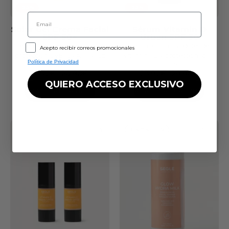
-20%
-20%
Email
Solar Gel Crema Facial
Sérum Vitamin D
SPF 50+
Urban SPF 30
GDPR
Crema solar facial de muy alta
Sérum con activadores de
Acepto recibir correos promocionales
protección UVB, UVA, IR y luz
vitamina D y protección solar
Política de Privacidad
azul
SPF 30
16,72€
20,90€
23,92€
29,90€
QUIERO ACCESO EXCLUSIVO
AÑADIR AL CARRITO
AÑADIR AL CARRITO
BEST SELLER
Crema
Vital
C