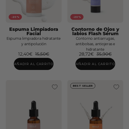
-20%
-20%
Espuma Limpiadora
Contorno de Ojos y
Facial
labios Flash Sérum
Espuma limpiadora hidratante
Contorno antiarrugas,
y antipolución
antibolsas, antiojeras e
hidratante
12,40€
15,50€
28,72€
35,90€
AÑADIR AL CARRITO
AÑADIR AL CARRITO
BEST SELLER