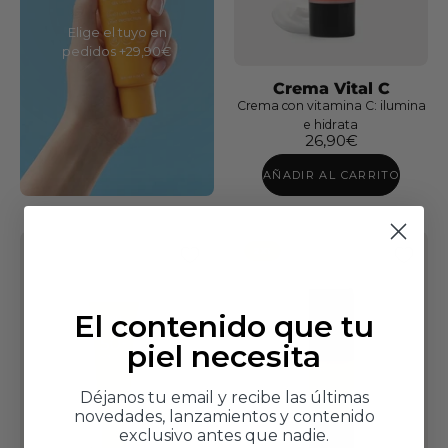
y
labios
Elige el tuyo en
pedidos +29,90€
Flash
Sérum
Crema Vital C
Crema con vitamina C: ilumina
e hidrata
Sérum
26,90€
Exfoliante
AÑADIR AL CARRITO
AHA/BHA
2X1
El contenido que tu
piel necesita
Sérum
Déjanos tu email y recibe las últimas
Vital
novedades, lanzamientos y contenido
C
exclusivo antes que nadie.