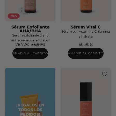
-20%
Sérum Exfoliante
Sérum Vital C
AHA/BHA
Sérum con vitamina C: ilumina
Sérum exfoliante diario
e hidrata
antiacné seborregulador
28,72€
35,90€
50,90€
AÑADIR AL CARRITO
AÑADIR AL CARRITO
¡REGALOS
EN
TODOS
LOS
PEDIDOS!
Espuma
Contorno
Limpiadora
de
¡REGALOS EN
TODOS LOS
Facial
Ojos
PEDIDOS!