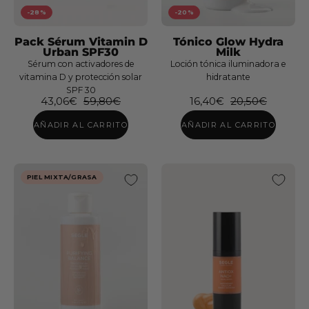
-28%
-20%
Pack Sérum Vitamin D
Tónico Glow Hydra
Urban SPF30
Milk
Sérum con activadores de
Loción tónica iluminadora e
vitamina D y protección solar
hidratante
SPF 30
43,06€
59,80€
16,40€
20,50€
AÑADIR AL CARRITO
AÑADIR AL CARRITO
PIEL MIXTA/GRASA
Solar
Sérum
Gel
Vitamin
Crema
D
Facial
Urban
SPF
SPF