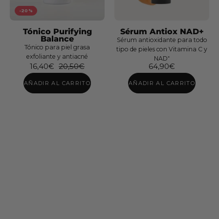
50+
30
-20%
Tónico Purifying
Sérum Antiox NAD+
Balance
Sérum antioxidante para todo
Tónico para piel grasa
tipo de pieles con Vitamina C y
exfoliante y antiacné
NAD⁺
16,40€
20,50€
64,90€
AÑADIR AL CARRITO
AÑADIR AL CARRITO
Pack
Tónico
Sérum
Glow
Vitamin
Hydra
D
Milk
Urban