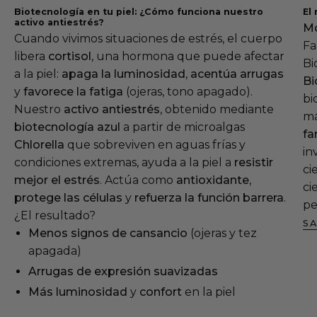
Biotecnología en tu piel: ¿Cómo funciona nuestro
El
activo antiestrés?
Mó
Cuando vivimos situaciones de estrés, el cuerpo
Fa
libera
cortisol
, una hormona que puede afectar
Bi
a la piel:
apaga la luminosidad
,
acentúa arrugas
Bi
y
favorece la fatiga
(ojeras, tono apagado).
bi
Nuestro
activo antiestrés
, obtenido mediante
m
biotecnología azul
a partir de microalgas
fa
Chlorella
que sobreviven en aguas frías y
in
condiciones extremas, ayuda a la piel a
resistir
ci
mejor el estrés
. Actúa como
antioxidante
,
ci
protege las células
y
refuerza la función barrera
.
pe
¿El resultado?
S
Menos signos de cansancio
(ojeras y tez
apagada)
Arrugas de expresión suavizadas
Más luminosidad
y
confort
en la piel