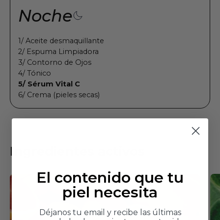
Noche
1/ Aceite desmaquillante
2/ Espuma Limpiadora
3/ Contorno de Ojos
4/ Tónico
5/ Sérum Vital C
6/ Crema (pieles secas)
Ingredientes activos
El contenido que tu
piel necesita
Déjanos tu email y recibe las últimas