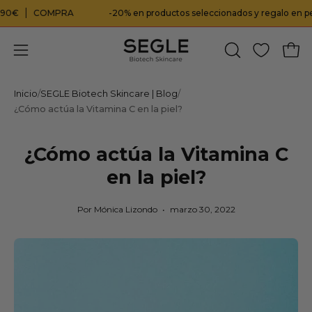
Saltar
COMPRA
-20% en productos seleccionados y regalo en pedidos 
al
contenido
Carr
Abrir
ABRIR
BARRA
menú
DE
de
Inicio
/
SEGLE Biotech Skincare | Blog
/
BÚSQUEDA
¿Cómo actúa la Vitamina C en la piel?
navegación
¿Cómo actúa la Vitamina C
en la piel?
Por Mónica Lizondo
marzo 30, 2022