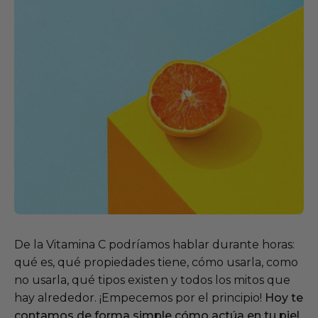
De l
a Vitamina C podríamos hablar durante horas:
qué
es, qué
propiedades tiene, cómo usarla, como
no usarla, qué
tip
os existe
n
y todos los mitos que
hay alrededor.
¡Empecemos por el principio!
H
oy te
contamos
de forma simple
cómo actúa en tu piel