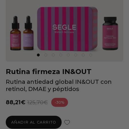
Rutina firmeza IN&OUT
Rutina antiedad global IN&OUT con
retinol, DMAE y péptidos
88,21€
125,70€
-30%
AÑADIR AL CARRITO