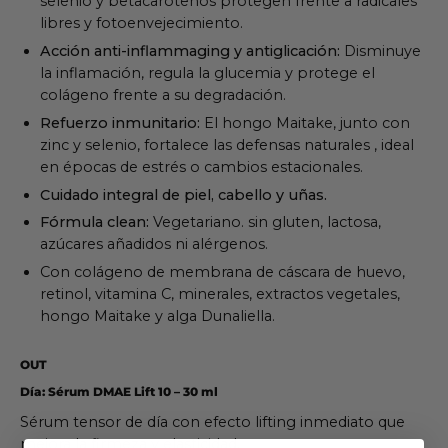
selenio y betacarotenos protegen frente a radicales
libres y fotoenvejecimiento.
Acción anti-inflammaging y antiglicación:
Disminuye
la inflamación, regula la glucemia y protege el
colágeno frente a su degradación.
Refuerzo inmunitario:
El hongo Maitake, junto con
zinc y selenio, fortalece las defensas naturales , ideal
en épocas de estrés o cambios estacionales.
Cuidado integral de piel, cabello y uñas.
Fórmula clean:
Vegetariano. sin gluten, lactosa,
azúcares añadidos ni alérgenos.
Con colágeno de membrana de cáscara de huevo,
retinol, vitamina C, minerales, extractos vegetales,
hongo Maitake y alga Dunaliella.
OUT
Día: Sérum DMAE Lift 10 – 30 ml
Sérum tensor de día con efecto lifting inmediato que
mejora la firmeza y elasticidad.