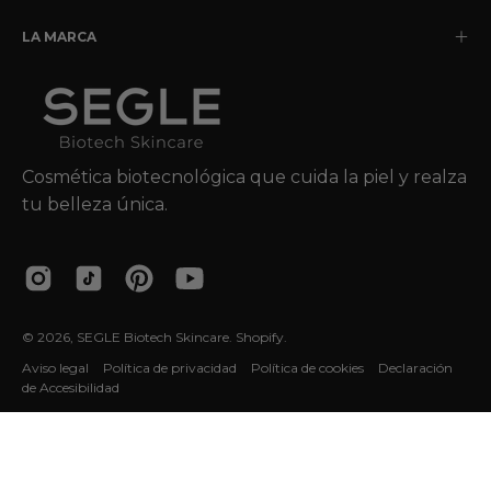
LA MARCA
Cosmética biotecnológica que cuida la piel y realza
tu belleza única.
© 2026,
SEGLE Biotech Skincare
.
Shopify
.
Aviso legal
Política de privacidad
Política de cookies
Declaración
de Accesibilidad