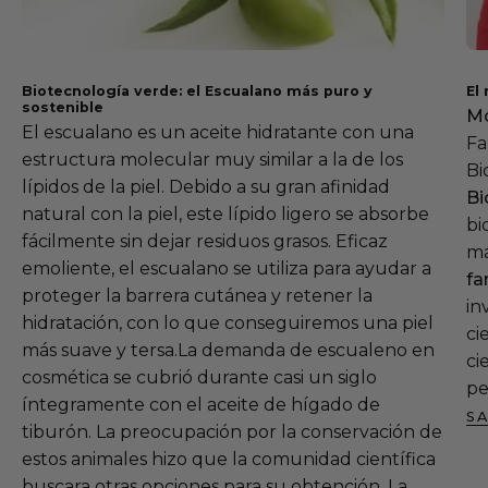
Biotecnología verde: el Escualano más puro y
El
sostenible
Mó
El escualano es un aceite hidratante con una
Fa
estructura molecular muy similar a la de los
Bi
lípidos de la piel. Debido a su gran afinidad
Bi
natural con la piel, este lípido ligero se absorbe
bi
fácilmente sin dejar residuos grasos. Eficaz
m
emoliente, el escualano se utiliza para ayudar a
fa
proteger la barrera cutánea y retener la
in
hidratación, con lo que conseguiremos una piel
ci
más suave y tersa.La demanda de escualeno en
ci
cosmética se cubrió durante casi un siglo
pe
íntegramente con el aceite de hígado de
S
tiburón. La preocupación por la conservación de
estos animales hizo que la comunidad científica
buscara otras opciones para su obtención. La