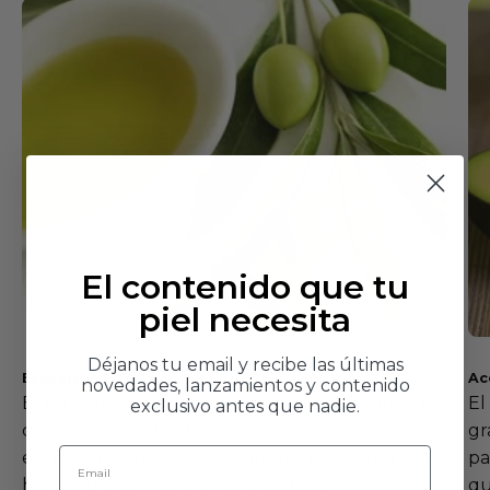
El contenido que tu
piel necesita
Déjanos tu email y recibe las últimas
Escualano
Ac
novedades, lanzamientos y contenido
El escualano es un aceite fluido y transparente
El
exclusivo antes que nadie.
con una gran afinidad natural con la piel, ya que
gr
Email
es uno de los principales componentes del sebo
pa
humano y del manto hidrolipídico.
qu