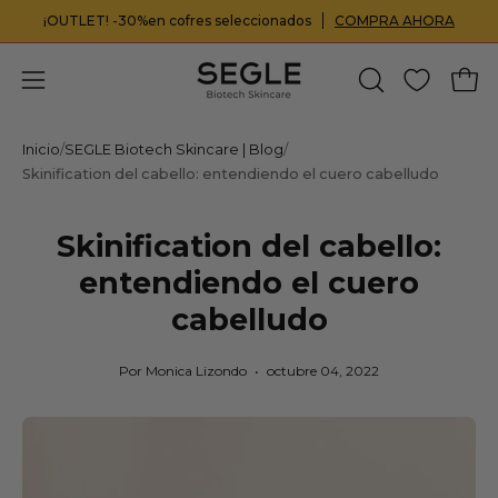
Saltar
y regalo en pedidos +29,90€
¡OUTLET! -30%en cofres seleccionados
COMPRA
COMPRA AHORA
al
contenido
Carr
Abrir
ABRIR
BARRA
menú
DE
de
Inicio
/
SEGLE Biotech Skincare | Blog
/
BÚSQUEDA
Skinification del cabello: entendiendo el cuero cabelludo
navegación
Skinification del cabello:
entendiendo el cuero
cabelludo
Por Monica Lizondo
octubre 04, 2022