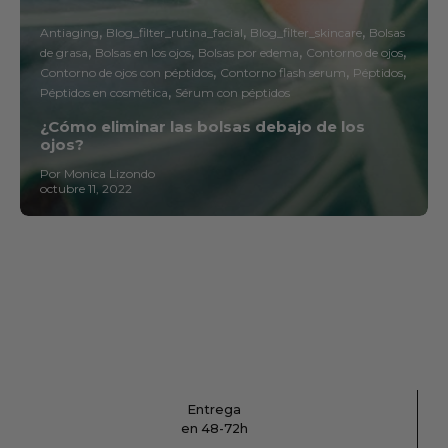
Antiaging
Blog_filter_rutina_facial
Blog_filter_skincare
Bolsas
de grasa
Bolsas en los ojos
Bolsas por edema
Contorno de ojos
Contorno de ojos con péptidos
Contorno flash serum
Péptidos
Péptidos en cosmética
Sérum con péptidos
¿Cómo eliminar las bolsas debajo de los
ojos?
Por Monica Lizondo
octubre 11, 2022
Entrega
en 48-72h