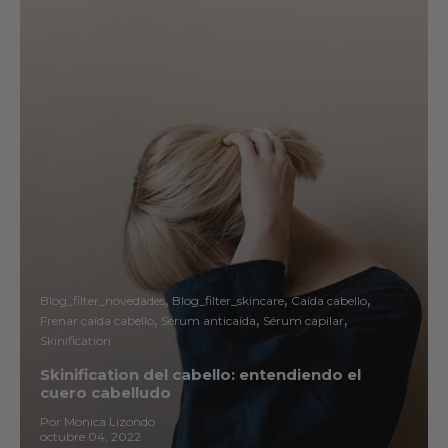
Blog_filter_novedades
Blog_filter_skincare
Caída cabello
Frenar caída cabello
Sérum anticaída
Sérum capilar
Skinification
Skinification del cabello: entendiendo el
cuero cabelludo
Por Monica Lizondo
octubre 04, 2022