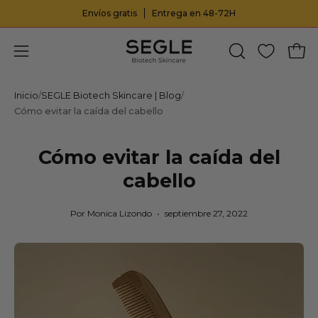
Saltar
Envíos gratis
-20% en productos seleccionados y regalo e
Entrega en 48-72H
al
contenido
Carr
Abrir
ABRIR
BARRA
menú
DE
de
Inicio
/
SEGLE Biotech Skincare | Blog
/
BÚSQUEDA
Cómo evitar la caída del cabello
navegación
Cómo evitar la caída del
cabello
Por Monica Lizondo
septiembre 27, 2022