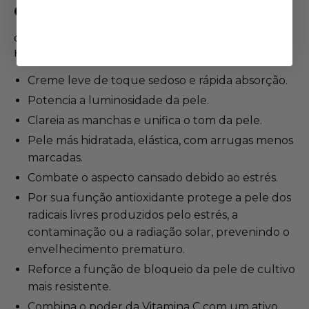
Creme Vital C
CREMA CON VITAMINA C, LUMINOSIDAD,
HIDRATANTE, ANTIESTRÉS
Creme leve de toque sedoso e rápida absorção.
Potencia a luminosidade da pele.
Clareia as manchas e unifica o tom da pele.
Pele más hidratada, elástica, com arrugas menos
marcadas.
Combate o aspecto cansado debido ao estrés.
Por sua função antioxidante protege a pele dos
radicais livres produzidos pelo estrés, a
contaminação ou a radiação solar, prevenindo o
envelhecimento prematuro.
Reforce a função de bloqueio da pele de cultivo
mais resistente.
Combina o poder da Vitamina C com um ativo