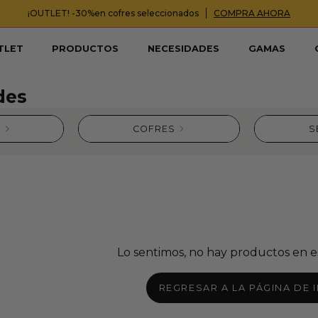
¡OUTLET! -30%en cofres seleccionados
COMPRA AHORA
TLET
PRODUCTOS
NECESIDADES
GAMAS
des
A
COFRES
S
Lo sentimos, no hay productos en es
REGRESAR A LA PÁGINA DE I