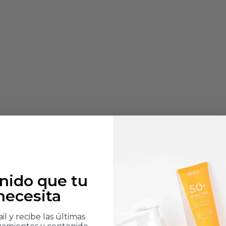
enido que tu
 necesita
l y recibe las últimas