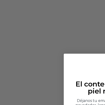
El cont
piel
Déjanos tu emai